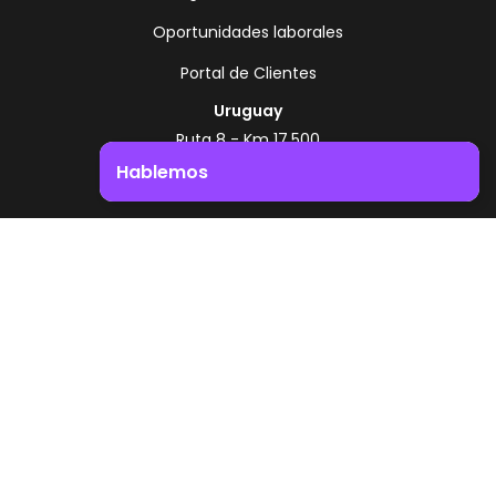
Oportunidades laborales
Portal de Clientes
Uruguay
Ruta 8 - Km 17.500
Montevideo - Uruguay
Hablemos
+598 2518 2000
Impulsá el crecimiento de tu negocio. ¡Contactanos!
Zonamerica Toll Free
Desde Argentina
0800 444 0126
Desde Brasil
0800 891 8736
ES
© 2026 Zonamerica. Todos los derechos
reservados