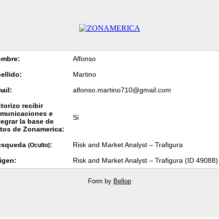
mbre:
Alfonso
ellido:
Martino
ail:
alfonso.martino710@gmail.com
torizo recibir
municaciones e
Si
tegrar la base de
tos de Zonamerica:
úsqueda
:
Risk and Market Analyst – Trafigura
(Oculto)
igen:
Risk and Market Analyst – Trafigura (ID 49088)
Form by
Bellop