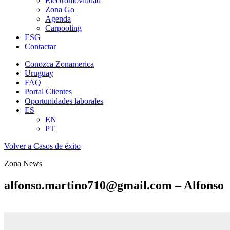
Electromovilidad
Zona Go
Agenda
Carpooling
ESG
Contactar
Conozca Zonamerica
Uruguay
FAQ
Portal Clientes
Oportunidades laborales
ES
EN
PT
Volver a Casos de éxito
Zona News
alfonso.martino710@gmail.com – Alfonso