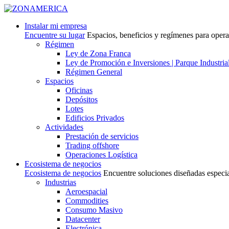
Instalar mi empresa
Encuentre su lugar
Espacios, beneficios y regímenes para oper
Régimen
Ley de Zona Franca
Ley de Promoción e Inversiones | Parque Industria
Régimen General
Espacios
Oficinas
Depósitos
Lotes
Edificios Privados
Actividades
Prestación de servicios
Trading offshore
Operaciones Logística
Ecosistema de negocios
Ecosistema de negocios
Encuentre soluciones diseñadas especi
Industrias
Aeroespacial
Commodities
Consumo Masivo
Datacenter
Electrónica