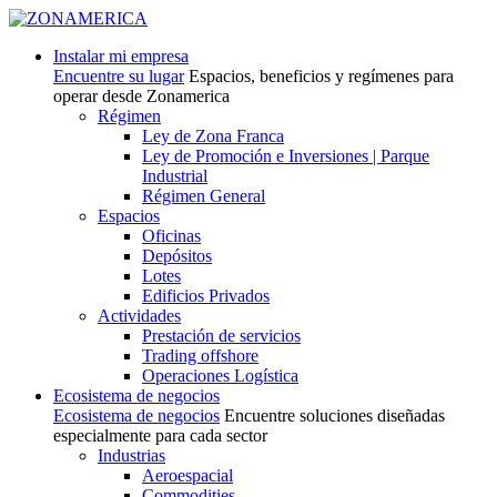
Instalar mi empresa
Encuentre su lugar
Espacios, beneficios y regímenes para
operar desde Zonamerica
Régimen
Ley de Zona Franca
Ley de Promoción e Inversiones | Parque
Industrial
Régimen General
Espacios
Oficinas
Depósitos
Lotes
Edificios Privados
Actividades
Prestación de servicios
Trading offshore
Operaciones Logística
Ecosistema de negocios
Ecosistema de negocios
Encuentre soluciones diseñadas
especialmente para cada sector
Industrias
Aeroespacial
Commodities