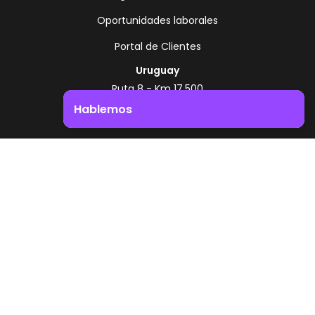
Oportunidades laborales
Portal de Clientes
Uruguay
Ruta 8 - Km 17.500
Montevideo - Uruguay
Hablemos
+598 2518 2000
Impulsá el crecimiento de tu negocio. ¡Contactanos!
Zonamerica Toll Free
Desde Argentina
0800 444 0126
Desde Brasil
0800 891 8736
ES
© 2026 Zonamerica. Todos los derechos
reservados