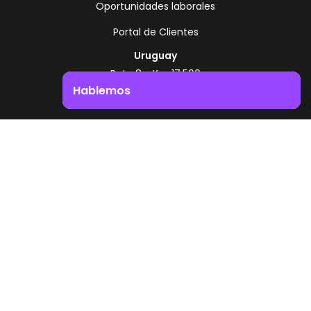
Oportunidades laborales
Portal de Clientes
Uruguay
Ruta 8 - Km 17.500
Montevideo - Uruguay
Hablemos
+598 2518 2000
Impulsá el crecimiento de tu negocio. ¡Contactanos!
Zonamerica Toll Free
Desde Argentina
0800 444 0126
Desde Brasil
0800 891 8736
ES
© 2026 Zonamerica. Todos los derechos
reservados
Politicas de seguridad