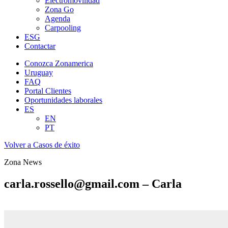
Electromovilidad
Zona Go
Agenda
Carpooling
ESG
Contactar
Conozca Zonamerica
Uruguay
FAQ
Portal Clientes
Oportunidades laborales
ES
EN
PT
Volver a Casos de éxito
Zona News
carla.rossello@gmail.com – Carla