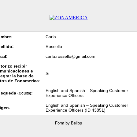
mbre:
Carla
ellido:
Rossello
ail:
carla.rossello@gmail.com
torizo recibir
municaciones e
Si
tegrar la base de
tos de Zonamerica:
English and Spanish – Speaking Customer
úsqueda
:
(Oculto)
Experience Officers
English and Spanish – Speaking Customer
igen:
Experience Officers (ID 43851)
Form by
Bellop