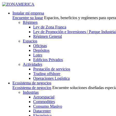
Instalar mi empresa
Encuentre su lugar
Espacios, beneficios y regímenes para oper
Régimen
Ley de Zona Franca
Ley de Promoción e Inversiones | Parque Industria
Régimen General
Espacios
Oficinas
Depósitos
Lotes
Edificios Privados
Actividades
Prestación de servicios
Trading offshore
Operaciones Logística
Ecosistema de negocios
Ecosistema de negocios
Encuentre soluciones diseñadas especi
Industrias
Aeroespacial
Commodities
Consumo Masivo
Datacenter
Electrónica