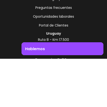
Preguntas frecuentes
Oportunidades laborales
Portal de Clientes
Uruguay
Ruta 8 - Km 17.500
Montevideo - Uruguay
Hablemos
+598 2518 2000
Impulsá el crecimiento de tu negocio. ¡Contactanos!
Zonamerica Toll Free
Desde Argentina
0800 444 0126
Desde Brasil
0800 891 8736
ES
© 2026 Zonamerica. Todos los derechos