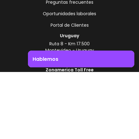
Preguntas frecuentes
Oportunidades laborales
Portal de Clientes
Uruguay
Ruta 8 - Km 17.500
Montevideo - Uruguay
+598 2518 2000
Hablemos
Zonamerica Toll Free
Impulsá el crecimiento de tu negocio. ¡Contactanos!
Desde Argentina
0800 444 0126
Desde Brasil
0800 891 8736
ES
© 2026 Zonamerica. Todos los derechos
reservados