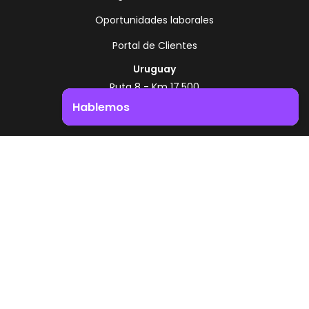
Oportunidades laborales
Portal de Clientes
Uruguay
Ruta 8 - Km 17.500
Montevideo - Uruguay
Hablemos
+598 2518 2000
Impulsá el crecimiento de tu negocio. ¡Contactanos!
Zonamerica Toll Free
Desde Argentina
0800 444 0126
Desde Brasil
0800 891 8736
ES
© 2026 Zonamerica. Todos los derechos
reservados