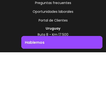
Preguntas frecuentes
Oportunidades laborales
Portal de Clientes
Uruguay
Ruta 8 - Km 17.500
Montevideo - Uruguay
Hablemos
+598 2518 2000
Impulsá el crecimiento de tu negocio. ¡Contactanos!
Zonamerica Toll Free
Desde Argentina
0800 444 0126
Desde Brasil
0800 891 8736
ES
© 2026 Zonamerica. Todos los derechos
reservados