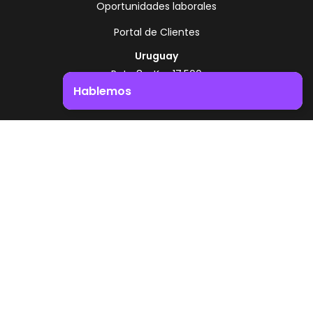
Oportunidades laborales
Portal de Clientes
Uruguay
Ruta 8 - Km 17.500
Montevideo - Uruguay
Hablemos
+598 2518 2000
Impulsá el crecimiento de tu negocio. ¡Contactanos!
Zonamerica Toll Free
Desde Argentina
0800 444 0126
Desde Brasil
0800 891 8736
ES
© 2026 Zonamerica. Todos los derechos
reservados
Politicas de seguridad