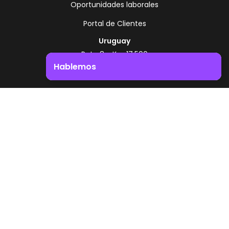
Oportunidades laborales
Portal de Clientes
Uruguay
Ruta 8 - Km 17.500
Montevideo - Uruguay
Hablemos
+598 2518 2000
Impulsá el crecimiento de tu negocio. ¡Contactanos!
Zonamerica Toll Free
Desde Argentina
0800 444 0126
Desde Brasil
0800 891 8736
ES
© 2026 Zonamerica. Todos los derechos
reservados
Politicas de seguridad