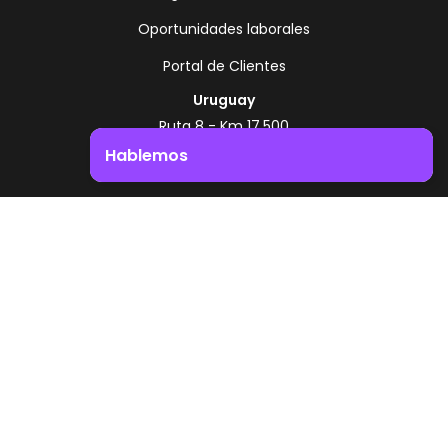
Oportunidades laborales
Portal de Clientes
Uruguay
Ruta 8 - Km 17.500
Montevideo - Uruguay
Hablemos
+598 2518 2000
Impulsá el crecimiento de tu negocio. ¡Contactanos!
Zonamerica Toll Free
Desde Argentina
0800 444 0126
Desde Brasil
0800 891 8736
ES
© 2026 Zonamerica. Todos los derechos
reservados