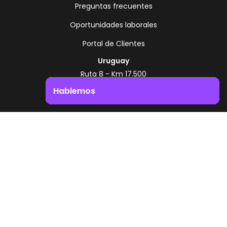
Preguntas frecuentes
Oportunidades laborales
Portal de Clientes
Uruguay
Ruta 8 - Km 17.500
Montevideo - Uruguay
Hablemos
+598 2518 2000
Impulsá el crecimiento de tu negocio. ¡Contactanos!
Zonamerica Toll Free
Desde Argentina
0800 444 0126
Desde Brasil
0800 891 8736
ES
© 2026 Zonamerica. Todos los derechos
reservados