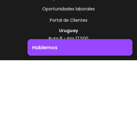
Oportunidades laborales
Portal de Clientes
Uruguay
Ruta 8 - Km 17.500
Montevideo - Uruguay
Hablemos
+598 2518 2000
Impulsá el crecimiento de tu negocio. ¡Contactanos!
Zonamerica Toll Free
Desde Argentina
0800 444 0126
Desde Brasil
0800 891 8736
ES
© 2026 Zonamerica. Todos los derechos
reservados