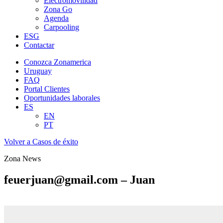
Electromovilidad
Zona Go
Agenda
Carpooling
ESG
Contactar
Conozca Zonamerica
Uruguay
FAQ
Portal Clientes
Oportunidades laborales
ES
EN
PT
Volver a Casos de éxito
Zona News
feuerjuan@gmail.com – Juan