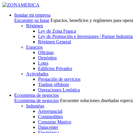
Instalar mi empresa
Encuentre su lugar
Espacios, beneficios y regímenes para oper
Régimen
Ley de Zona Franca
Ley de Promoción e Inversiones | Parque Industria
Régimen General
Espacios
Oficinas
Depósitos
Lotes
Edificios Privados
Actividades
Prestación de servicios
Trading offshore
Operaciones Logística
Ecosistema de negocios
Ecosistema de negocios
Encuentre soluciones diseñadas especi
Industrias
Aeroespacial
Commodities
Consumo Masivo
Datacenter
Electrónica