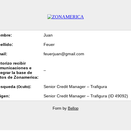
mbre:
Juan
ellido:
Feuer
ail:
feuerjuan@gmail.com
torizo recibir
municaciones e
–
tegrar la base de
tos de Zonamerica:
úsqueda
:
Senior Credit Manager – Trafigura
(Oculto)
igen:
Senior Credit Manager – Trafigura (ID 49092)
Form by
Bellop