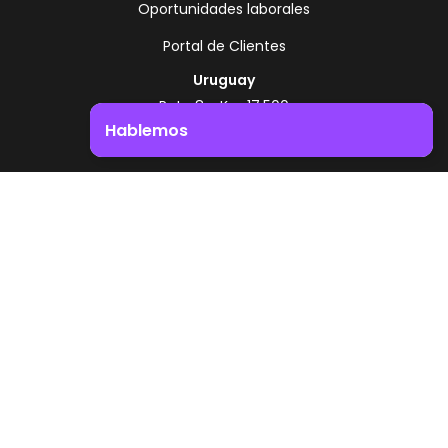
Oportunidades laborales
Portal de Clientes
Uruguay
Ruta 8 - Km 17.500
Montevideo - Uruguay
Hablemos
+598 2518 2000
Impulsá el crecimiento de tu negocio. ¡Contactanos!
Zonamerica Toll Free
Desde Argentina
0800 444 0126
Desde Brasil
0800 891 8736
ES
© 2026 Zonamerica. Todos los derechos
reservados
Politicas de seguridad