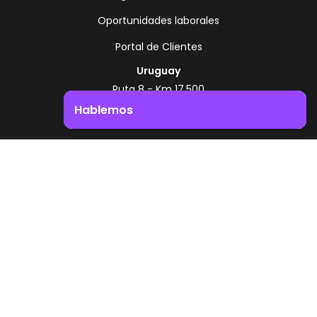
Oportunidades laborales
Portal de Clientes
Uruguay
Ruta 8 - Km 17.500
Montevideo - Uruguay
Hablemos
+598 2518 2000
Impulsá el crecimiento de tu negocio. ¡Contactanos!
Zonamerica Toll Free
Desde Argentina
0800 444 0126
Desde Brasil
0800 891 8736
ES
© 2026 Zonamerica. Todos los derechos
reservados