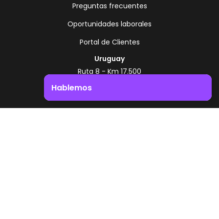
Preguntas frecuentes
Oportunidades laborales
Portal de Clientes
Uruguay
Ruta 8 - Km 17.500
Montevideo - Uruguay
Hablemos
+598 2518 2000
Impulsá el crecimiento de tu negocio. ¡Contactanos!
Zonamerica Toll Free
Desde Argentina
0800 444 0126
Desde Brasil
0800 891 8736
ES
© 2026 Zonamerica. Todos los derechos
reservados