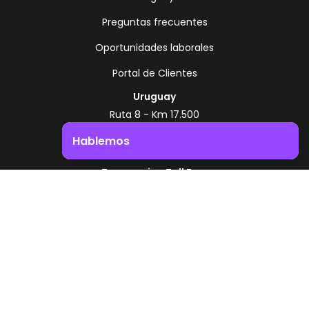
Preguntas frecuentes
Oportunidades laborales
Portal de Clientes
Uruguay
Ruta 8 - Km 17.500
Montevideo - Uruguay
Hablemos
+598 2518 2000
Impulsá el crecimiento de tu negocio. ¡Contactanos!
Zonamerica Toll Free
Desde Argentina
0800 444 0126
Desde Brasil
0800 891 8736
ES
© 2026 Zonamerica. Todos los derechos