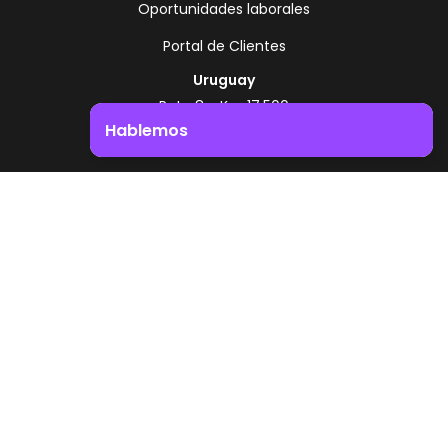
Oportunidades laborales
Portal de Clientes
Uruguay
Ruta 8 - Km 17.500
Montevideo - Uruguay
Hablemos
+598 2518 2000
Impulsá el crecimiento de tu negocio. ¡Contactanos!
Zonamerica Toll Free
Desde Argentina
0800 444 0126
Desde Brasil
0800 891 8736
ES
© 2026 Zonamerica. Todos los derechos
reservados
Politicas de seguridad