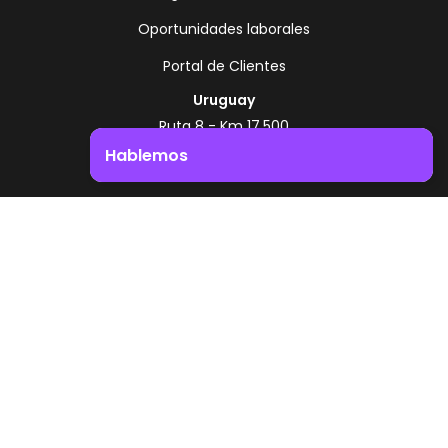
Oportunidades laborales
Portal de Clientes
Uruguay
Ruta 8 - Km 17.500
Montevideo - Uruguay
Hablemos
+598 2518 2000
Impulsá el crecimiento de tu negocio. ¡Contactanos!
Zonamerica Toll Free
Desde Argentina
0800 444 0126
Desde Brasil
0800 891 8736
ES
© 2026 Zonamerica. Todos los derechos
reservados