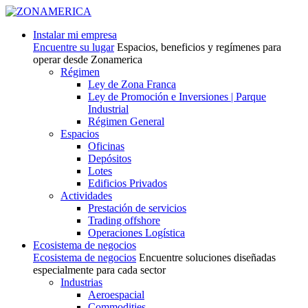
Instalar mi empresa
Encuentre su lugar
Espacios, beneficios y regímenes para
operar desde Zonamerica
Régimen
Ley de Zona Franca
Ley de Promoción e Inversiones | Parque
Industrial
Régimen General
Espacios
Oficinas
Depósitos
Lotes
Edificios Privados
Actividades
Prestación de servicios
Trading offshore
Operaciones Logística
Ecosistema de negocios
Ecosistema de negocios
Encuentre soluciones diseñadas
especialmente para cada sector
Industrias
Aeroespacial
Commodities