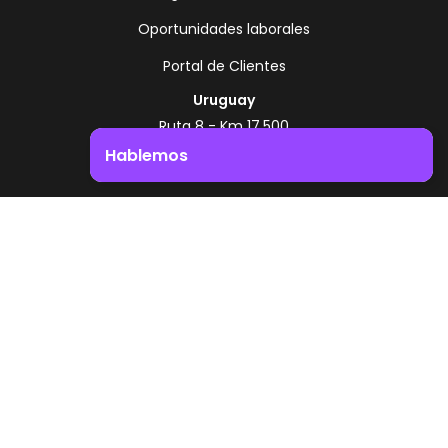
Oportunidades laborales
Portal de Clientes
Uruguay
Ruta 8 - Km 17.500
Montevideo - Uruguay
Hablemos
+598 2518 2000
Impulsá el crecimiento de tu negocio. ¡Contactanos!
Zonamerica Toll Free
Desde Argentina
0800 444 0126
Desde Brasil
0800 891 8736
ES
© 2026 Zonamerica. Todos los derechos
reservados