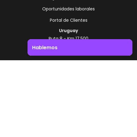
Oportunidades laborales
Portal de Clientes
Uruguay
Ruta 8 - Km 17.500
Montevideo - Uruguay
Hablemos
+598 2518 2000
Impulsá el crecimiento de tu negocio. ¡Contactanos!
Zonamerica Toll Free
Desde Argentina
0800 444 0126
Desde Brasil
0800 891 8736
ES
© 2026 Zonamerica. Todos los derechos
reservados