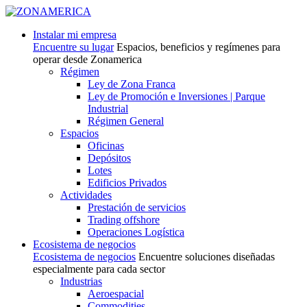
Instalar mi empresa
Encuentre su lugar
Espacios, beneficios y regímenes para
operar desde Zonamerica
Régimen
Ley de Zona Franca
Ley de Promoción e Inversiones | Parque
Industrial
Régimen General
Espacios
Oficinas
Depósitos
Lotes
Edificios Privados
Actividades
Prestación de servicios
Trading offshore
Operaciones Logística
Ecosistema de negocios
Ecosistema de negocios
Encuentre soluciones diseñadas
especialmente para cada sector
Industrias
Aeroespacial
Commodities