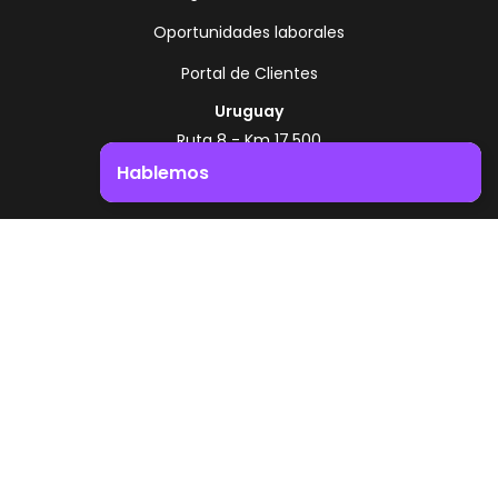
Oportunidades laborales
Portal de Clientes
Uruguay
Ruta 8 - Km 17.500
Montevideo - Uruguay
Hablemos
+598 2518 2000
Impulsá el crecimiento de tu negocio. ¡Contactanos!
Zonamerica Toll Free
Desde Argentina
0800 444 0126
Desde Brasil
0800 891 8736
ES
© 2026 Zonamerica. Todos los derechos
reservados