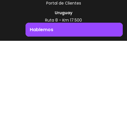
Portal de Clientes
Uruguay
Ruta 8 - Km 17.500
Montevideo - Uruguay
Hablemos
+598 2518 2000
Impulsá el crecimiento de tu negocio. ¡Contactanos!
Zonamerica Toll Free
Desde Argentina
0800 444 0126
Desde Brasil
0800 891 8736
ES
© 2026 Zonamerica. Todos los derechos
reservados
Politicas de seguridad
Política de Zonamerica