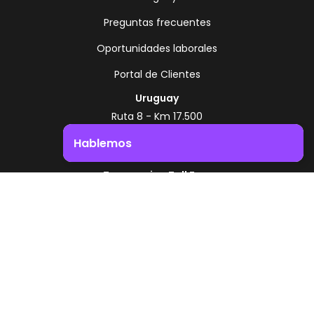
Preguntas frecuentes
Oportunidades laborales
Portal de Clientes
Uruguay
Ruta 8 - Km 17.500
Montevideo - Uruguay
Hablemos
+598 2518 2000
Impulsá el crecimiento de tu negocio. ¡Contactanos!
Zonamerica Toll Free
Desde Argentina
0800 444 0126
Desde Brasil
0800 891 8736
ES
© 2026 Zonamerica. Todos los derechos