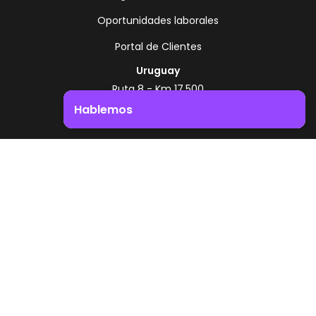
Oportunidades laborales
Portal de Clientes
Uruguay
Ruta 8 - Km 17.500
Montevideo - Uruguay
Hablemos
+598 2518 2000
Impulsá el crecimiento de tu negocio. ¡Contactanos!
Zonamerica Toll Free
Desde Argentina
0800 444 0126
Desde Brasil
0800 891 8736
ES
© 2026 Zonamerica. Todos los derechos
reservados