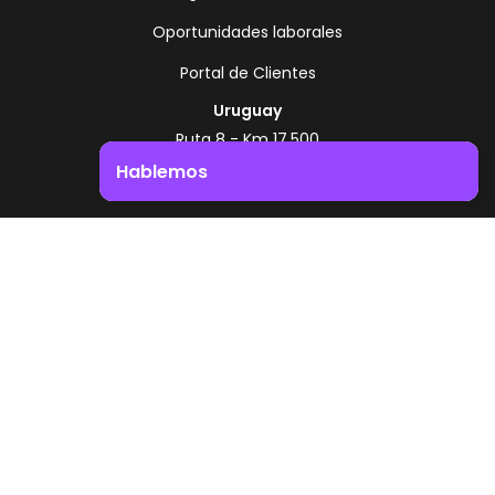
Oportunidades laborales
Portal de Clientes
Uruguay
Ruta 8 - Km 17.500
Montevideo - Uruguay
Hablemos
+598 2518 2000
Impulsá el crecimiento de tu negocio. ¡Contactanos!
Zonamerica Toll Free
Desde Argentina
0800 444 0126
Desde Brasil
0800 891 8736
ES
© 2026 Zonamerica. Todos los derechos
reservados