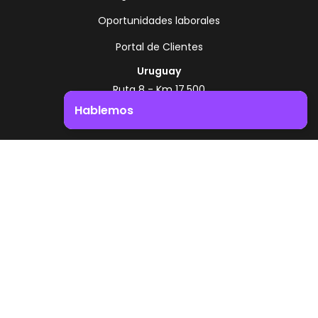
Oportunidades laborales
Portal de Clientes
Uruguay
Ruta 8 - Km 17.500
Montevideo - Uruguay
Hablemos
+598 2518 2000
Impulsá el crecimiento de tu negocio. ¡Contactanos!
Zonamerica Toll Free
Desde Argentina
0800 444 0126
Desde Brasil
0800 891 8736
ES
© 2026 Zonamerica. Todos los derechos
reservados