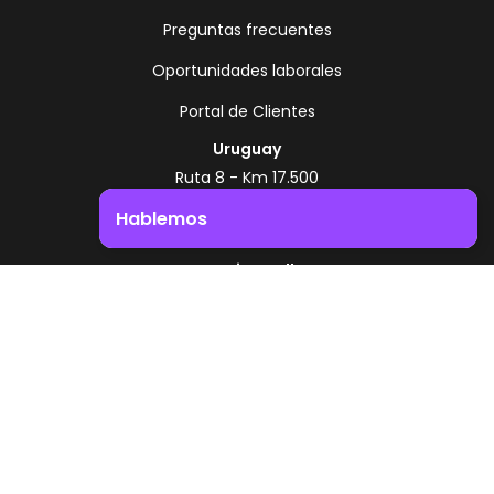
Preguntas frecuentes
Oportunidades laborales
Portal de Clientes
Uruguay
Ruta 8 - Km 17.500
Montevideo - Uruguay
Hablemos
+598 2518 2000
Impulsá el crecimiento de tu negocio. ¡Contactanos!
Zonamerica Toll Free
Desde Argentina
0800 444 0126
Desde Brasil
0800 891 8736
ES
EN
PT