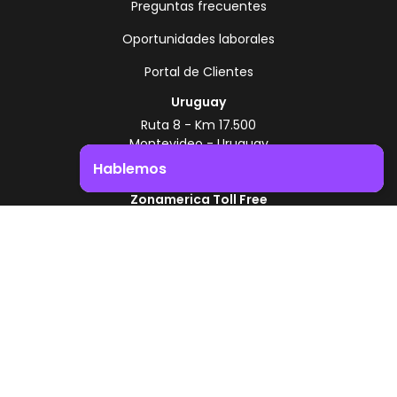
Preguntas frecuentes
Oportunidades laborales
Portal de Clientes
Uruguay
Ruta 8 - Km 17.500
Montevideo - Uruguay
+598 2518 2000
Hablemos
Zonamerica Toll Free
Impulsá el crecimiento de tu negocio. ¡Contactanos!
Desde Argentina
0800 444 0126
Desde Brasil
0800 891 8736
ES
© 2026 Zonamerica. Todos los derechos
reservados