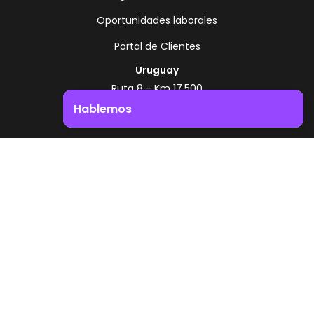
Oportunidades laborales
Portal de Clientes
Uruguay
Ruta 8 - Km 17.500
Montevideo - Uruguay
Hablemos
+598 2518 2000
Impulsá el crecimiento de tu negocio. ¡Contactanos!
Zonamerica Toll Free
Desde Argentina
0800 444 0126
Desde Brasil
0800 891 8736
ES
© 2026 Zonamerica. Todos los derechos
reservados