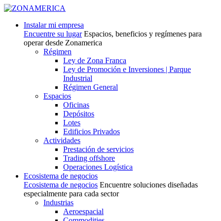
Instalar mi empresa
Encuentre su lugar
Espacios, beneficios y regímenes para
operar desde Zonamerica
Régimen
Ley de Zona Franca
Ley de Promoción e Inversiones | Parque
Industrial
Régimen General
Espacios
Oficinas
Depósitos
Lotes
Edificios Privados
Actividades
Prestación de servicios
Trading offshore
Operaciones Logística
Ecosistema de negocios
Ecosistema de negocios
Encuentre soluciones diseñadas
especialmente para cada sector
Industrias
Aeroespacial
Commodities