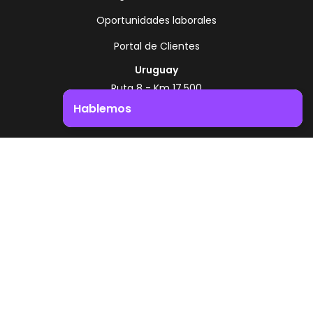
Oportunidades laborales
Portal de Clientes
Uruguay
Ruta 8 - Km 17.500
Montevideo - Uruguay
Hablemos
+598 2518 2000
Impulsá el crecimiento de tu negocio. ¡Contactanos!
Zonamerica Toll Free
Desde Argentina
0800 444 0126
Desde Brasil
0800 891 8736
ES
© 2026 Zonamerica. Todos los derechos
reservados