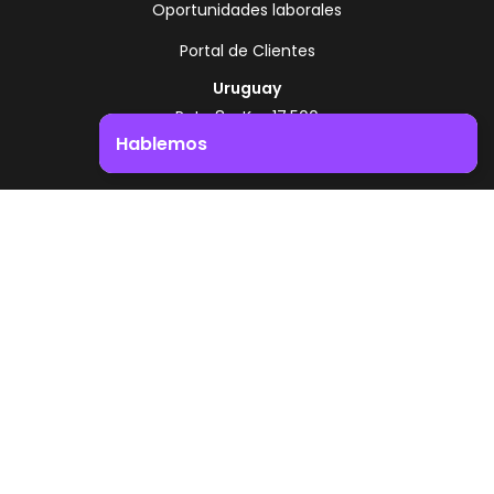
Oportunidades laborales
Portal de Clientes
Uruguay
Ruta 8 - Km 17.500
Montevideo - Uruguay
Hablemos
+598 2518 2000
Impulsá el crecimiento de tu negocio. ¡Contactanos!
Zonamerica Toll Free
Desde Argentina
0800 444 0126
Desde Brasil
0800 891 8736
ES
© 2026 Zonamerica. Todos los derechos
reservados
Politicas de seguridad