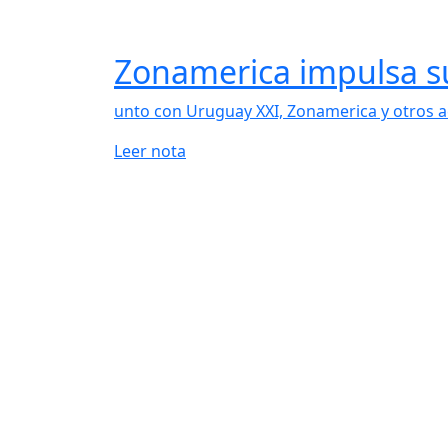
Zonamerica impulsa s
unto con Uruguay XXI, Zonamerica y otros ac
Leer nota