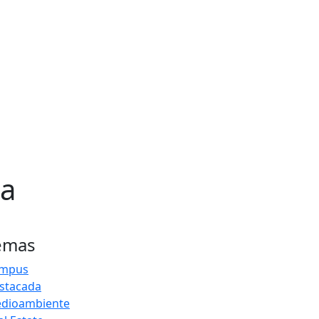
ta
emas
mpus
stacada
dioambiente