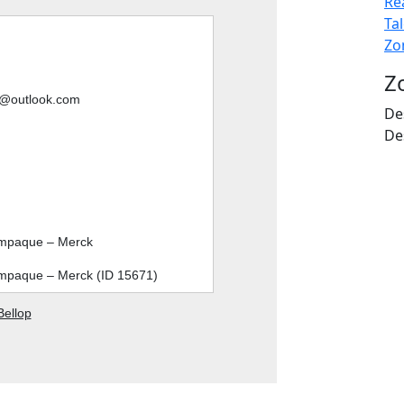
Re
Ta
Zo
Z
o@outlook.com
De
De
Empaque – Merck
mpaque – Merck (ID 15671)
Bellop