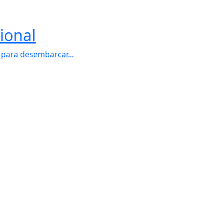
ional
 para desembarcar...