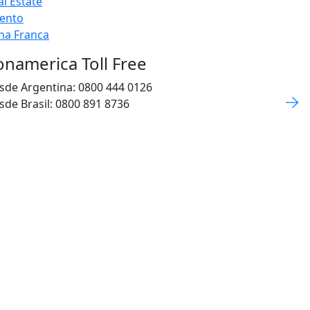
al Estate
lento
na Franca
onamerica Toll Free
sde Argentina: 0800 444 0126
sde Brasil: 0800 891 8736