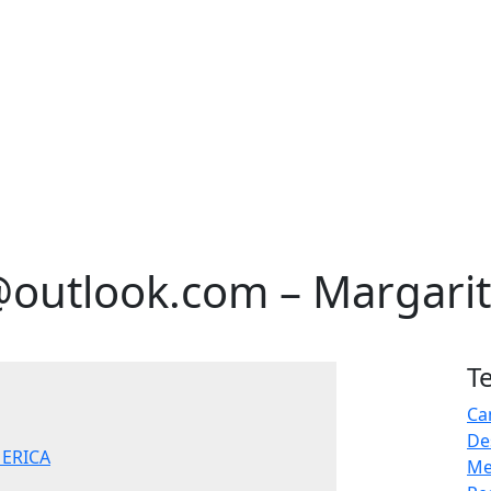
outlook.com – Margari
T
Ca
De
Me