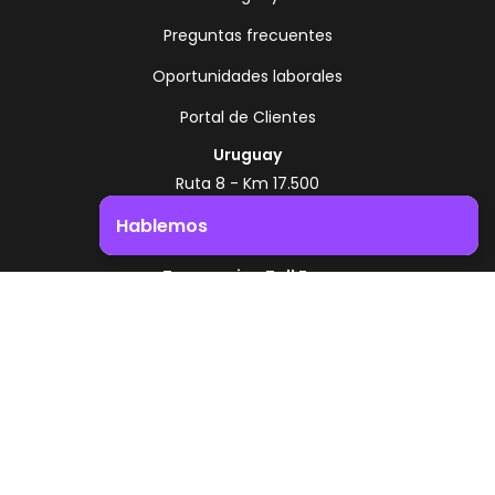
Preguntas frecuentes
Oportunidades laborales
Portal de Clientes
Uruguay
Ruta 8 - Km 17.500
Montevideo - Uruguay
Hablemos
+598 2518 2000
Impulsá el crecimiento de tu negocio. ¡Contactanos!
Zonamerica Toll Free
Desde Argentina
0800 444 0126
Desde Brasil
0800 891 8736
ES
© 2026 Zonamerica. Todos los derechos