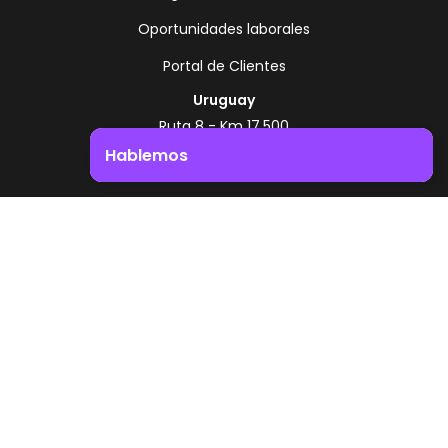
Oportunidades laborales
Portal de Clientes
Uruguay
Ruta 8 - Km 17.500
Montevideo - Uruguay
Hablemos
+598 2518 2000
Impulsá el crecimiento de tu negocio. ¡Contactanos!
Zonamerica Toll Free
Desde Argentina
0800 444 0126
Desde Brasil
0800 891 8736
ES
© 2026 Zonamerica. Todos los derechos
reservados