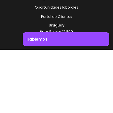
Oportunidades laborales
Portal de Clientes
Uruguay
Ruta 8 - Km 17.500
Montevideo - Uruguay
Hablemos
+598 2518 2000
Impulsá el crecimiento de tu negocio. ¡Contactanos!
Zonamerica Toll Free
Desde Argentina
0800 444 0126
Desde Brasil
0800 891 8736
ES
© 2026 Zonamerica. Todos los derechos
reservados