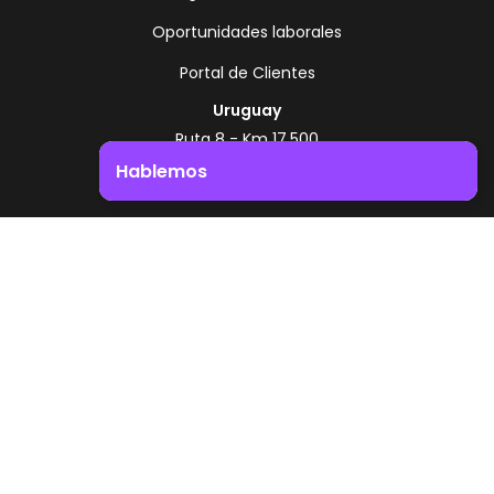
Oportunidades laborales
Portal de Clientes
Uruguay
Ruta 8 - Km 17.500
Montevideo - Uruguay
Hablemos
+598 2518 2000
Impulsá el crecimiento de tu negocio. ¡Contactanos!
Zonamerica Toll Free
Desde Argentina
0800 444 0126
Desde Brasil
0800 891 8736
ES
© 2026 Zonamerica. Todos los derechos
reservados