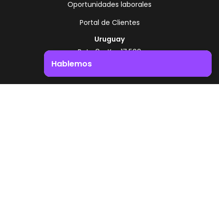
Oportunidades laborales
Portal de Clientes
Uruguay
Ruta 8 - Km 17.500
Montevideo - Uruguay
Hablemos
+598 2518 2000
Impulsá el crecimiento de tu negocio. ¡Contactanos!
Zonamerica Toll Free
Desde Argentina
0800 444 0126
Desde Brasil
0800 891 8736
ES
© 2026 Zonamerica. Todos los derechos
reservados
Politicas de seguridad