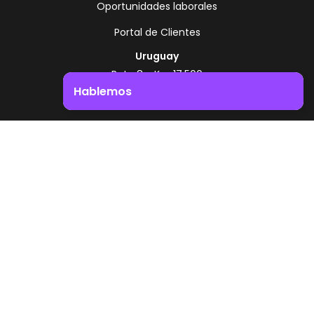
Oportunidades laborales
Portal de Clientes
Uruguay
Ruta 8 - Km 17.500
Montevideo - Uruguay
Hablemos
+598 2518 2000
Impulsá el crecimiento de tu negocio. ¡Contactanos!
Zonamerica Toll Free
Desde Argentina
0800 444 0126
Desde Brasil
0800 891 8736
ES
© 2026 Zonamerica. Todos los derechos
reservados
Politicas de seguridad