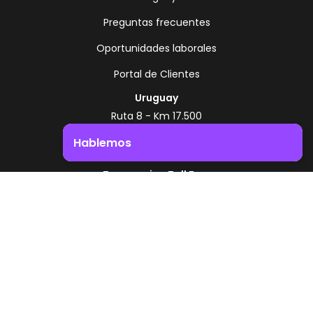
Preguntas frecuentes
Oportunidades laborales
Portal de Clientes
Uruguay
Ruta 8 - Km 17.500
Montevideo - Uruguay
Hablemos
+598 2518 2000
Impulsá el crecimiento de tu negocio. ¡Contactanos!
Zonamerica Toll Free
Desde Argentina
0800 444 0126
Desde Brasil
0800 891 8736
ES
© 2026 Zonamerica. Todos los derechos