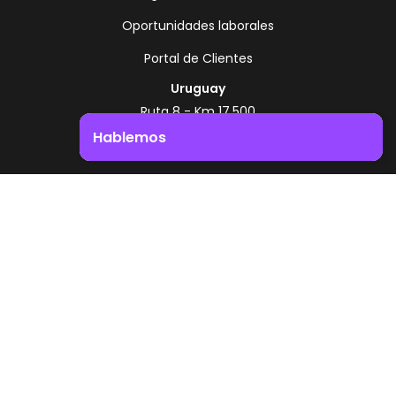
Oportunidades laborales
Portal de Clientes
Uruguay
Ruta 8 - Km 17.500
Montevideo - Uruguay
Hablemos
+598 2518 2000
Impulsá el crecimiento de tu negocio. ¡Contactanos!
Zonamerica Toll Free
Desde Argentina
0800 444 0126
Desde Brasil
0800 891 8736
ES
© 2026 Zonamerica. Todos los derechos
reservados