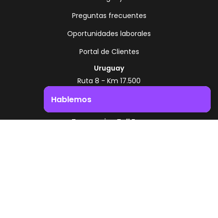
Preguntas frecuentes
Oportunidades laborales
Portal de Clientes
Uruguay
Ruta 8 - Km 17.500
Montevideo - Uruguay
Hablemos
+598 2518 2000
Impulsá el crecimiento de tu negocio. ¡Contactanos!
Zonamerica Toll Free
Desde Argentina
0800 444 0126
Desde Brasil
0800 891 8736
ES
© 2026 Zonamerica. Todos los derechos