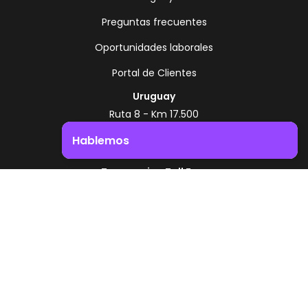
Preguntas frecuentes
Oportunidades laborales
Portal de Clientes
Uruguay
Ruta 8 - Km 17.500
Montevideo - Uruguay
Hablemos
+598 2518 2000
Impulsá el crecimiento de tu negocio. ¡Contactanos!
Zonamerica Toll Free
Desde Argentina
0800 444 0126
Desde Brasil
0800 891 8736
ES
© 2026 Zonamerica. Todos los derechos