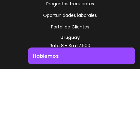
Preguntas frecuentes
Oportunidades laborales
Portal de Clientes
Uruguay
Ruta 8 - Km 17.500
Montevideo - Uruguay
Hablemos
+598 2518 2000
Impulsá el crecimiento de tu negocio. ¡Contactanos!
Zonamerica Toll Free
Desde Argentina
0800 444 0126
Desde Brasil
0800 891 8736
ES
© 2026 Zonamerica. Todos los derechos
reservados